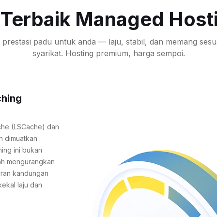
ri Terbaik Managed Host
prestasi padu untuk anda — laju, stabil, dan memang sesua
syarikat. Hosting premium, harga sempoi.
ching
che (LSCache) dan
n dimuatkan
ing ini bukan
lah mengurangkan
aran kandungan
kekal laju dan