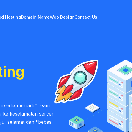
d Hosting
Domain Name
Web Design
Contact Us
ting
i sedia menjadi "Team
ai ke keselamatan server,
aju, selamat dan "bebas