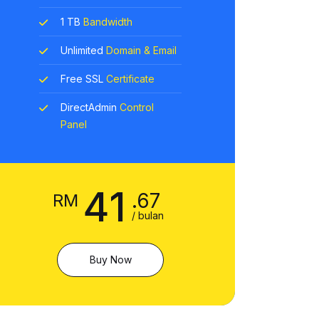
1 TB
Bandwidth
Unlimited
Domain & Email
Free SSL
Certificate
DirectAdmin
Control
Panel
41
.67
RM
/ bulan
Buy Now