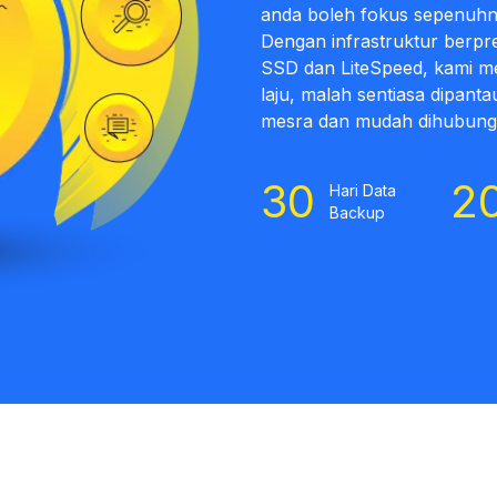
anda boleh fokus sepenuhn
Dengan infrastruktur berpr
SSD dan LiteSpeed, kami me
laju, malah sentiasa dipan
mesra dan mudah dihubungi 
30
2
Hari Data
Backup