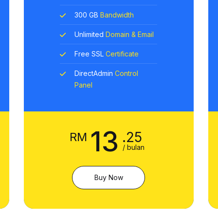
300 GB
Bandwidth
Unlimited
Domain & Email
Free SSL
Certificate
DirectAdmin
Control
Panel
13
.25
RM
/ bulan
Buy Now