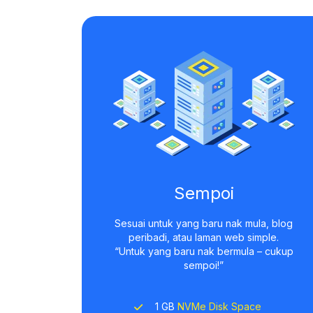
Sempoi
Sesuai untuk yang baru nak mula, blog
peribadi, atau laman web simple.
“Untuk yang baru nak bermula – cukup
sempoi!”
1 GB
NVMe Disk Space