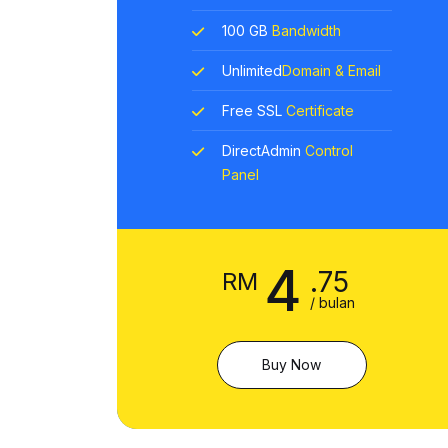
100 GB
Bandwidth
Unlimited
Domain & Email
Free SSL
Certificate
DirectAdmin
Control
Panel
4
.75
RM
/ bulan
Buy Now