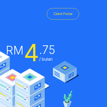
Client Portal
4
.75
RM
/ bulan