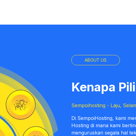
ABOUT US
Kenapa Pil
Sempoihosting - Laju, Sela
Di SempoiHosting, kami m
Hosting di mana kami berti
menguruskan segala hal tek