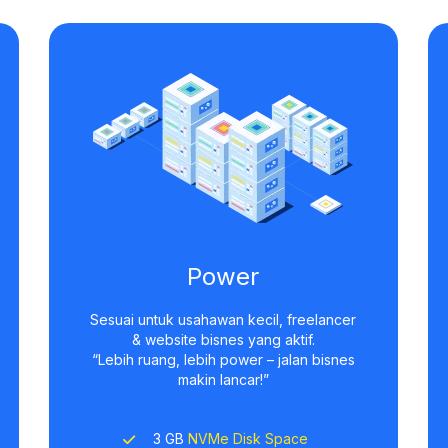
Power
Sesuai untuk usahawan kecil, freelancer
& website bisnes yang aktif.
“Lebih ruang, lebih power – jalan bisnes
makin lancar!”
3 GB
NVMe Disk Space