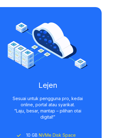
Lejen
Sesuai untuk pengguna pro, kedai
online, portal atau syarikat.
“Laju, besar, mantap – pilihan otai
digital!”
10 GB
NVMe Disk Space