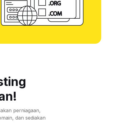
sting
an!
akan perniagaan,
omain, dan sediakan